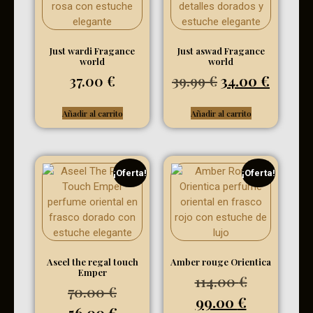
Just wardi Fragance
Just aswad Fragance
world
world
37.00
€
39.99
€
34.00
€
Añadir al carrito
Añadir al carrito
¡Oferta!
¡Oferta!
Aseel the regal touch
Amber rouge Orientica
Emper
114.00
€
70.00
€
99.00
€
56.00
€