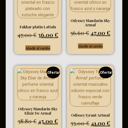
Odyssey Mandarin Sky
Armaf
Fakhar platin Lattafa
56.60
€
47.00
€
47.00
€
36.00
€
Añadir al carrito
Añadir al carrito
¡Oferta!
¡Oferta!
Odyssey Mandarin Sky
Elixir De Armaf
Odissey tyrant Artmaf
58.80
€
45.00
€
55.00
€
41.00
€