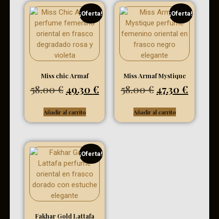
¡Oferta!
¡Oferta!
Miss chic Armaf
Miss Armaf Mystique
58.00
€
49.30
€
58.00
€
47.30
€
Añadir al carrito
Añadir al carrito
¡Oferta!
Fakhar Gold Lattafa