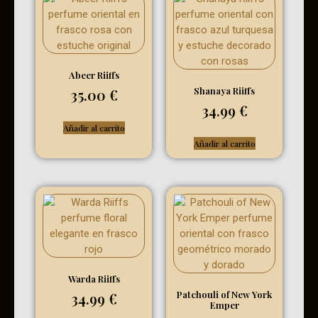
Abeer Riiffs
Shanaya Riiffs
35.00
€
34.99
€
Añadir al carrito
Añadir al carrito
Warda Riiffs
Patchouli of New York
34.99
€
Emper