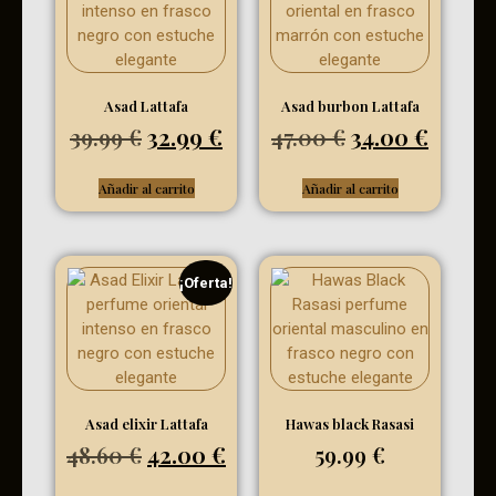
Asad Lattafa
Asad burbon Lattafa
39.99
€
32.99
€
47.00
€
34.00
€
Añadir al carrito
Añadir al carrito
¡Oferta!
Asad elixir Lattafa
Hawas black Rasasi
48.60
€
42.00
€
59.99
€