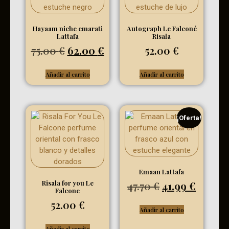
Hayaam niche emarati
Autograph Le Falconé
Lattafa
Risala
75.00
€
62.00
€
52.00
€
Añadir al carrito
Añadir al carrito
¡Oferta!
Emaan Lattafa
Risala for you Le
47.70
€
41.99
€
Falcone
52.00
€
Añadir al carrito
Añadir al carrito