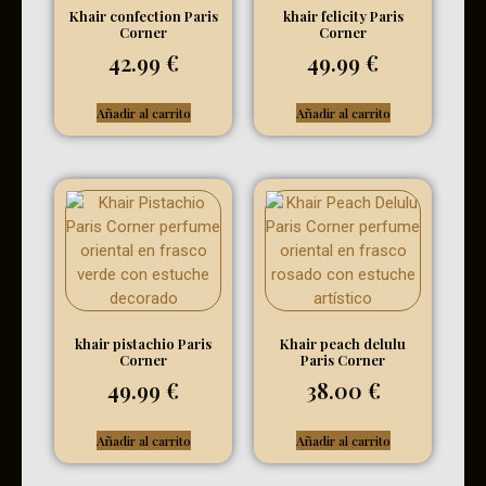
Khair confection Paris
khair felicity Paris
Corner
Corner
42.99
€
49.99
€
Añadir al carrito
Añadir al carrito
khair pistachio Paris
Khair peach delulu
Corner
Paris Corner
49.99
€
38.00
€
Añadir al carrito
Añadir al carrito