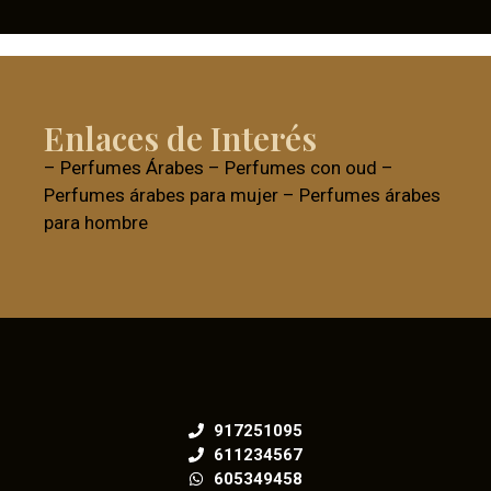
Enlaces de Interés
–
Perfumes Árabes
–
Perfumes con oud
–
Perfumes árabes para mujer
–
Perfumes árabes
para hombre
917251095
611234567
605349458