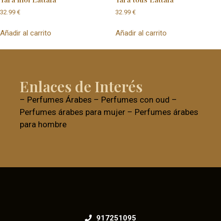
32.99
€
32.99
€
Añadir al carrito
Añadir al carrito
Enlaces de Interés
–
Perfumes Árabes
–
Perfumes con oud
–
Perfumes árabes para mujer
–
Perfumes árabes
para hombre
917251095