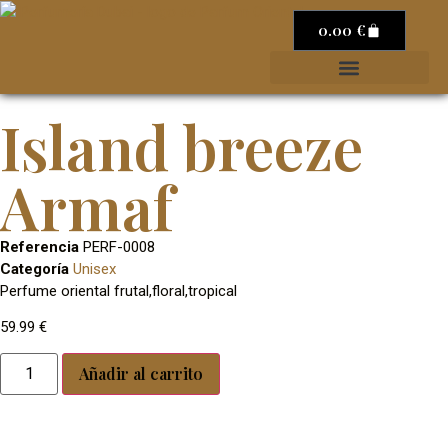
0.00
€
Island breeze
Armaf
Referencia
PERF-0008
Categoría
Unisex
Perfume oriental frutal,floral,tropical
59.99
€
Añadir al carrito