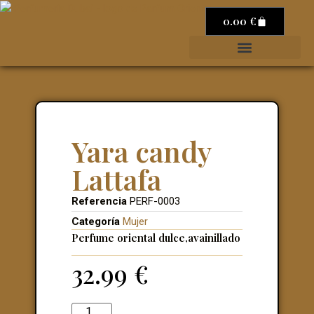
0.00
€
Yara candy
Lattafa
Referencia
PERF-0003
Categoría
Mujer
Perfume oriental dulce,avainillado
32.99
€