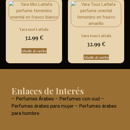
Yara moi Lattafa
Yara tous Lattafa
32.99
€
32.99
€
Añadir al carrito
Añadir al carrito
Enlaces de Interés
–
Perfumes Árabes
–
Perfumes con oud
–
Perfumes árabes para mujer
–
Perfumes árabes
para hombre