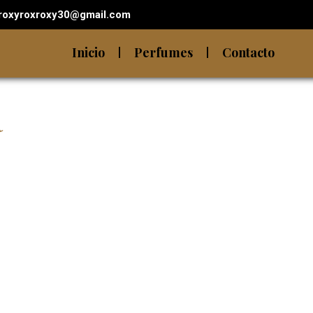
roxyroxroxy30@gmail.com
Inicio
Perfumes
Contacto
a