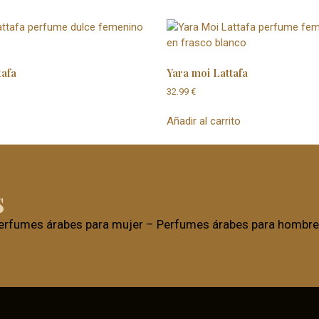
tafa
Yara moi Lattafa
32.99
€
Añadir al carrito
s
erfumes árabes para mujer
–
Perfumes árabes para hombre