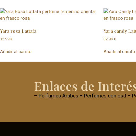
Yara rosa Lattafa
Yara candy Lat
32.99
€
32.99
€
Añadir al carrito
Añadir al carrito
Enlaces de Interé
–
Perfumes Árabes
–
Perfumes con oud
–
P