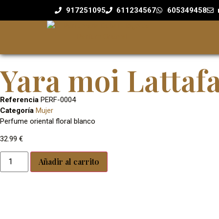
917251095
611234567
605349458
Yara moi Lattaf
Referencia
PERF-0004
Categoría
Mujer
Perfume oriental floral blanco
32.99
€
Añadir al carrito