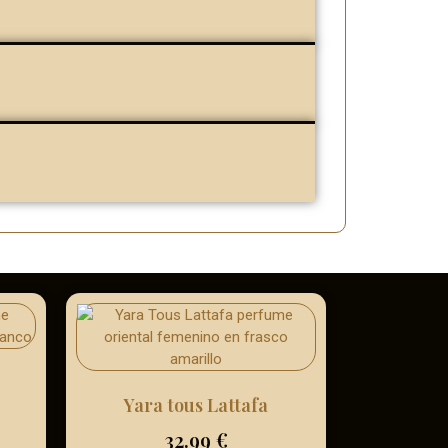
Yara tous Lattafa
32.99
€