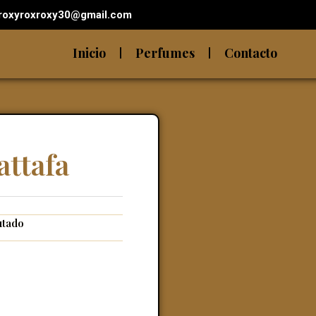
roxyroxroxy30@gmail.com
Inicio
Perfumes
Contacto
attafa
utado