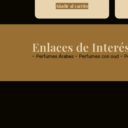
Añadir al carrito
Enlaces de Interé
–
Perfumes Árabes
–
Perfumes con oud
–
P