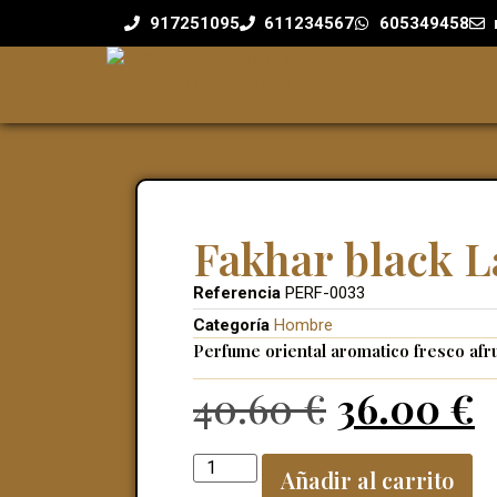
917251095
611234567
605349458
Fakhar black L
Referencia
PERF-0033
Categoría
Hombre
Perfume oriental aromatico fresco afr
40.60
€
36.00
€
Añadir al carrito