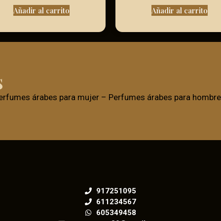
Añadir al carrito
Añadir al carrito
s
erfumes árabes para mujer
–
Perfumes árabes para hombre
917251095
611234567
605349458