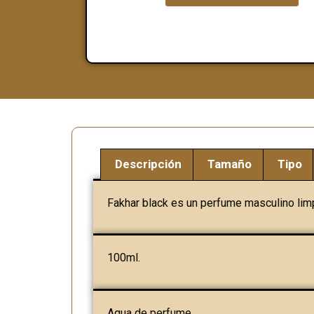
Descripción
Tamaño
Tipo
Fakhar black es un perfume masculino lim
100ml.
Agua de perfume